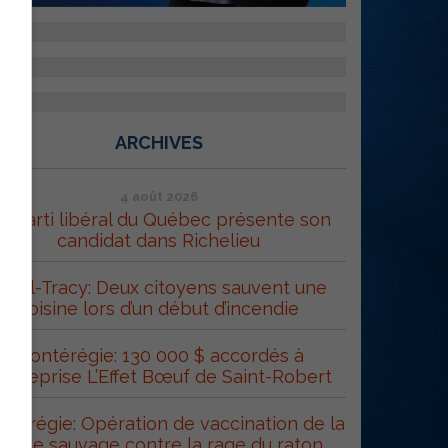
ARCHIVES
4 août 2026
e Parti libéral du Québec présente son
candidat dans Richelieu
orel-Tracy: Deux citoyens sauvent une
voisine lors d’un début d’incendie
Montérégie: 130 000 $ accordés à
’entreprise L’Effet Bœuf de Saint-Robert
térégie: Opération de vaccination de la
faune sauvage contre la rage du raton