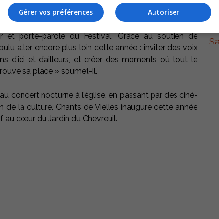
Gérer vos préférences
Autoriser
 de se réinventer. Avec cette édition, on se surpasse, de
ur et porte-parole du Festival. Grâce au soutien de
Sa
ulu aller encore plus loin cette année : inviter des voix
ns d’ici et d’ailleurs, et créer des moments où tout le
trouve sa place » soumet-il.
 au concert nocturne à l’église, en passant par des ciné-
n de la culture, Chants de Vielles inaugure cette année
f au cœur du Jardin du Chevreuil.