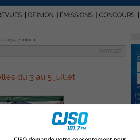
REVUES
OPINION
ÉMISSIONS
CONCOURS
S DU 3 AU 5 JUILLET
PARTAGEZ
les du 3 au 5 juillet
CJSO demande votre consentement pour