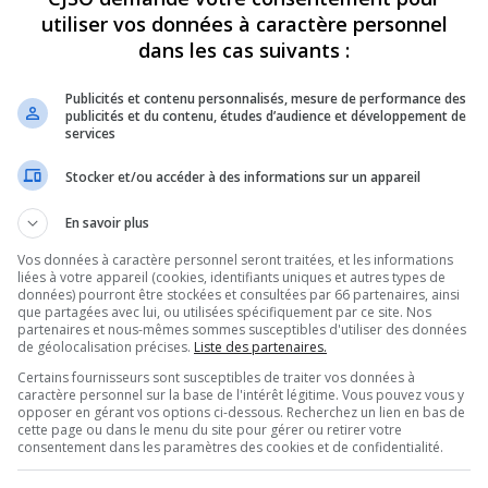
utiliser vos données à caractère personnel
dans les cas suivants :
Publicités et contenu personnalisés, mesure de performance des
publicités et du contenu, études d’audience et développement de
services
Stocker et/ou accéder à des informations sur un appareil
En savoir plus
L
Vos données à caractère personnel seront traitées, et les informations
liées à votre appareil (cookies, identifiants uniques et autres types de
fin de semaine au rythme de la 22e édition du Festival
données) pourront être stockées et consultées par 66 partenaires, ainsi
produiront.
S
que partagées avec lui, ou utilisées spécifiquement par ce site. Nos
partenaires et nous-mêmes sommes susceptibles d'utiliser des données
de géolocalisation précises.
Liste des partenaires.
de vendredi à dimanche, citons les Édith Butler, Le Vent
Certains fournisseurs sont susceptibles de traiter vos données à
s, Laura Cortese & Bert Ruymbeek, Otone, Nadine et
caractère personnel sur la base de l'intérêt légitime. Vous pouvez vous y
l
i partageront l’affiche avec une nouvelle génération
opposer en gérant vos options ci-dessous. Recherchez un lien en bas de
cette page ou dans le menu du site pour gérer ou retirer votre
que traditionnelle est bien vivante. Des voix de l’Acadie,
consentement dans les paramètres des cookies et de confidentialité.
Mon
de la Bretagne et du Québec profond – toutes réunies