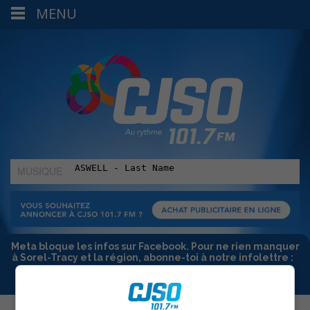
MENU
MUSIQUE
:
Meta bloque les infos sur Facebook. Pour ne rien manquer
à Sorel-Tracy et la région, abonne-toi à notre infolettre :