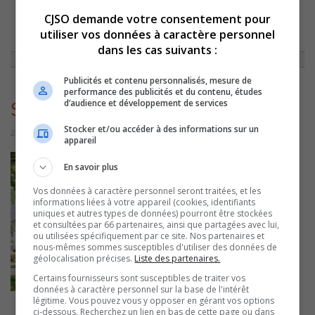
CJSO demande votre consentement pour
ACCUEIL
»
ACTUALITÉS
»
2025: UNE ANNÉE RECORD POUR LA STC DE
utiliser vos données à caractère personnel
PIERRE-DE SAUREL
»
STCMINIBUS2026
dans les cas suivants :
Publicités et contenu personnalisés, mesure de
performance des publicités et du contenu, études
d’audience et développement de services
STCMiniBus2026
Stocker et/ou accéder à des informations sur un
21 mai 2026 | Par Sylvain Rochon
appareil
En savoir plus
Vos données à caractère personnel seront traitées, et les
informations liées à votre appareil (cookies, identifiants
uniques et autres types de données) pourront être stockées
et consultées par 66 partenaires, ainsi que partagées avec lui,
ou utilisées spécifiquement par ce site. Nos partenaires et
nous-mêmes sommes susceptibles d'utiliser des données de
géolocalisation précises.
Liste des partenaires.
Certains fournisseurs sont susceptibles de traiter vos
données à caractère personnel sur la base de l'intérêt
légitime. Vous pouvez vous y opposer en gérant vos options
ci-dessous. Recherchez un lien en bas de cette page ou dans