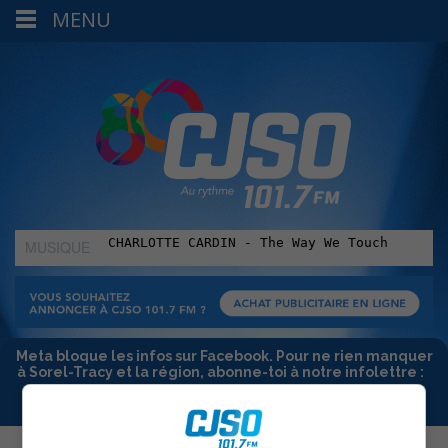
MENU
MUSIQUE
:
Meta bloque les infos sur Facebook. Pour ne rien manquer
à Sorel-Tracy et la région, abonne-toi à notre infolettre :