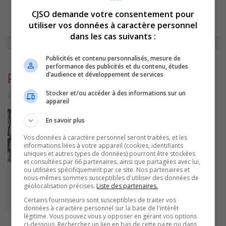
CJSO demande votre consentement pour
ACCUEIL
»
ACTUALITÉS
»
13E ÉDITION DES PLAISIRS D’HIVER DE LA VILLE
utiliser vos données à caractère personnel
DE SOREL-TRACY
»
PLAISIRSDHIVER
dans les cas suivants :
Publicités et contenu personnalisés, mesure de
performance des publicités et du contenu, études
d’audience et développement de services
PlaisirsdHiver
Stocker et/ou accéder à des informations sur un
26 janvier 2023 | Par Sylvain Rochon
appareil
En savoir plus
Vos données à caractère personnel seront traitées, et les
informations liées à votre appareil (cookies, identifiants
uniques et autres types de données) pourront être stockées
et consultées par 66 partenaires, ainsi que partagées avec lui,
ou utilisées spécifiquement par ce site. Nos partenaires et
nous-mêmes sommes susceptibles d'utiliser des données de
géolocalisation précises.
Liste des partenaires.
Certains fournisseurs sont susceptibles de traiter vos
données à caractère personnel sur la base de l'intérêt
légitime. Vous pouvez vous y opposer en gérant vos options
ci-dessous. Recherchez un lien en bas de cette page ou dans