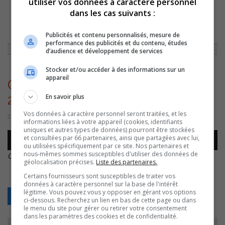
utiliser vos données à caractère personnel
dans les cas suivants :
ACCUEIL
»
ACTUALITÉS
»
IOEXPÉRIENCE: LES CANDIDATS À LA MAIRIE
UNANIMES À REGRETTER L’ÉCHEC DES POURPARLERS AVEC LA VILLE
»
Publicités et contenu personnalisés, mesure de
CORINA BASTIANI – IO EXPÉRIENCE – 20221027
performance des publicités et du contenu, études
d’audience et développement de services
Stocker et/ou accéder à des informations sur un
appareil
Corina Bastiani – IO Expérience –
En savoir plus
20221027
Vos données à caractère personnel seront traitées, et les
27 octobre 2022 | Par Sylvain Rochon
informations liées à votre appareil (cookies, identifiants
uniques et autres types de données) pourront être stockées
Lecteur
et consultées par 66 partenaires, ainsi que partagées avec lui,
00:00
00:00
audio
ou utilisées spécifiquement par ce site. Nos partenaires et
nous-mêmes sommes susceptibles d'utiliser des données de
Corina Bastiani – IO Expérience – 20221027
.
géolocalisation précises.
Liste des partenaires.
Certains fournisseurs sont susceptibles de traiter vos
données à caractère personnel sur la base de l'intérêt
légitime. Vous pouvez vous y opposer en gérant vos options
Retour
ci-dessous. Recherchez un lien en bas de cette page ou dans
le menu du site pour gérer ou retirer votre consentement
dans les paramètres des cookies et de confidentialité.