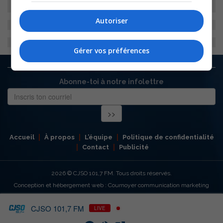
Autoriser
Gérer vos préférences
Abonne-toi à notre infolettre
Accueil
À propos
L’équipe
Politique de confidentialité
Contact
Publicité
2026
© CJSO 101,7 FM. Tous droits réservés.
Conception et hébergement web : Cournoyer communication marketing
CJSO 101,7 FM
LIVE