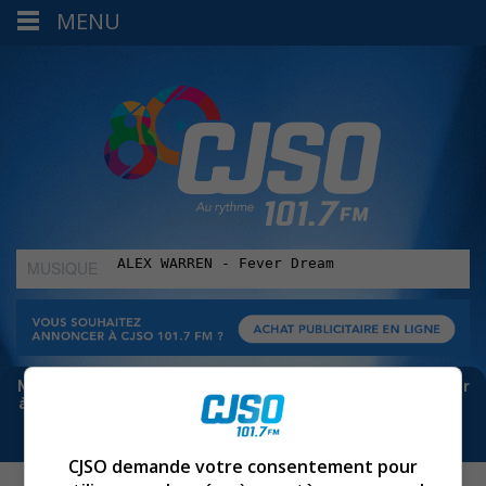
MENU
MUSIQUE
:
Meta bloque les infos sur Facebook. Pour ne rien manquer
à Sorel-Tracy et la région, abonne-toi à notre infolettre :
CJSO demande votre consentement pour